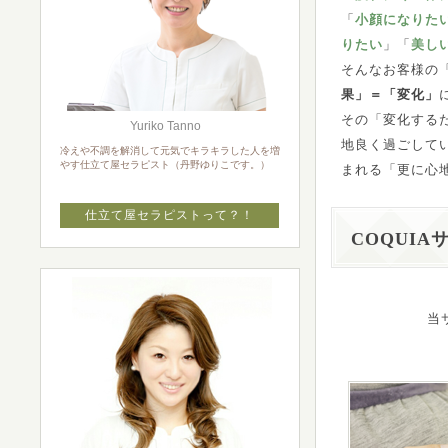
「
小顔になりた
りたい
」「
美し
そんなお客様の
果」＝「変化」
その「変化する
Yuriko Tanno
地良く過ごして
冷えや不調を解消して元気でキラキラした人を増
やす仕立て屋セラピスト（丹野ゆりこです。）
まれる「更に心
仕立て屋セラピストって？！
COQUI
当