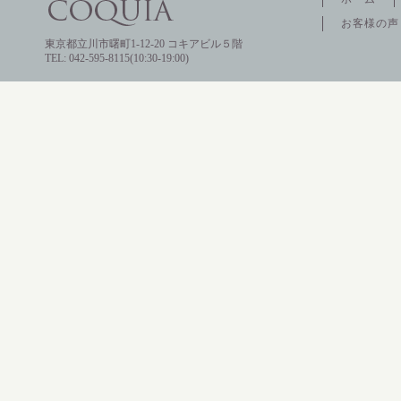
お客様の声
東京都立川市曙町1-12-20 コキアビル５階
☆まるで魔法
TEL: 042-595-8115(10:30-19:00)
かやってない
でポカポカ
☆まるで魔法?上
てないのに足元ま
立川駅 すぐ イ
ロ‥
続きを読む
☆まだお腹が