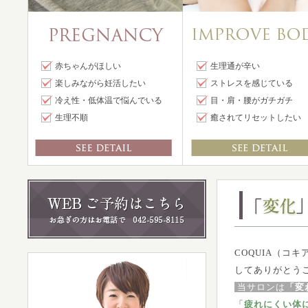
赤ちゃんがほしい
生理通が辛い
楽しみながら妊活したい
ストレスを感じている
冷え性・低体温で悩んでいる
目・肩・腰がガチガチ
生理不順
癒されてリセットしたい
COQUIA（コ
してありがとう
当サロンは
「変
「
疲れにくい体