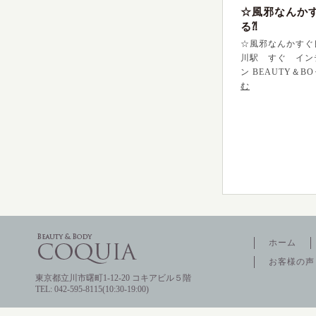
☆風邪なんか
る⁈
☆風邪なんかすぐ
川駅 すぐ イン
ン BEAUTY＆B
む
ホーム
お客様の声
東京都立川市曙町1-12-20 コキアビル５階
TEL: 042-595-8115(10:30-19:00)